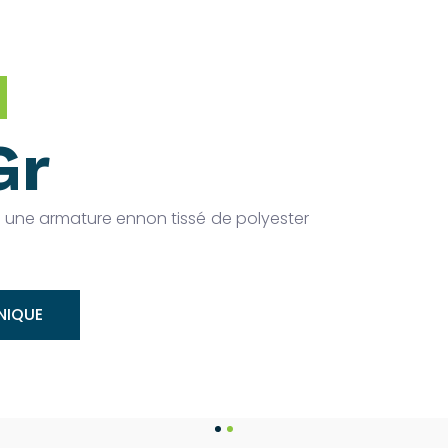
M
Gr
c une armature ennon tissé de polyester
NIQUE