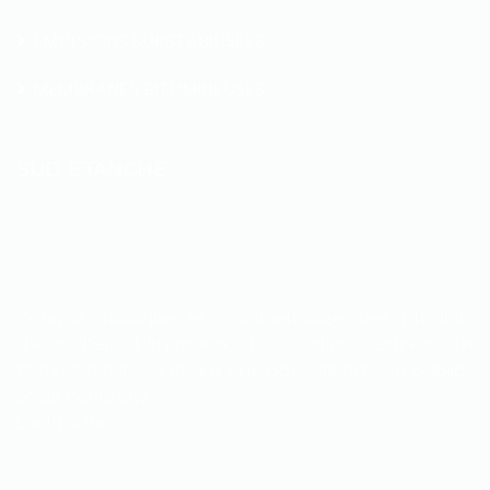
EMULSIONS SURSTABILISEES
MEMBRANES BITUMINEUSES
SUD ETANCHE
Conçoit, fabrique et commercialise des produits
d’étanchéité bitumineux et d’isolation destinés aux
toitures terrasses et aux ouvrages de travaux publics
et de génie civil
Lire la suite …