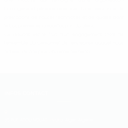
Une initiative qui témoigne d'une organisation
homogène et pérenne ainsi que d'une assurance de
prestations de hautes technicités et de qualité dont
le but premier et la satisfaction du client.
Ce résultat est le fruit d’un engagement total de
l’ensemble du personnel de l’entreprise auquel nous
adressons nos plus vifs remerciements.
INFOS CONTACT
35 RUE ABOU NOUAS. Hydra, Alger, Algérie